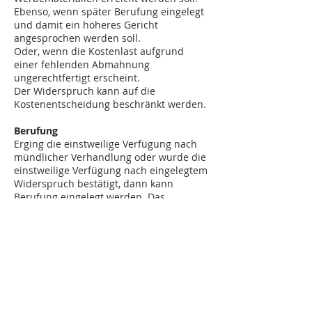
Ebenso, wenn später Berufung eingelegt
und damit ein höheres Gericht
angesprochen werden soll.
Oder, wenn die Kostenlast aufgrund
einer fehlenden Abmahnung
ungerechtfertigt erscheint.
Der Widerspruch kann auf die
Kostenentscheidung beschränkt werden.
Berufung
Erging die einstweilige Verfügung nach
mündlicher Verhandlung oder wurde die
einstweilige Verfügung nach eingelegtem
Widerspruch bestätigt, dann kann
Berufung eingelegt werden. Das
Verfahren wird unabhängig von einem
Hauptsacheverfahren fortgeführt. Eine
Revision findet nicht statt.
Antrag auf Erhebung der Hauptsache
Da das einstweilige Verfügungsverfahren
den Antragsteller begünstigt, kann der
Antragsgegner den Antragsteller